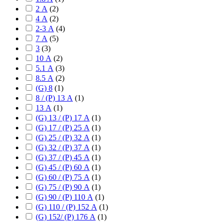
2 А
(
2
)
4 А
(
2
)
2-3 А
(
4
)
7 А
(
5
)
3
(
3
)
10 А
(
2
)
5.1 А
(
3
)
8.5 А
(
2
)
(G) 8
(
1
)
8 / (P) 13 А
(
1
)
13 А
(
1
)
(G) 13 / (P) 17 А
(
1
)
(G) 17 / (P) 25 А
(
1
)
(G) 25 / (P) 32 А
(
1
)
(G) 32 / (P) 37 А
(
1
)
(G) 37 / (P) 45 А
(
1
)
(G) 45 / (P) 60 А
(
1
)
(G) 60 / (P) 75 А
(
1
)
(G) 75 / (P) 90 А
(
1
)
(G) 90 / (P) 110 А
(
1
)
(G) 110 / (P) 152 А
(
1
)
(G) 152/ (P) 176 А
(
1
)