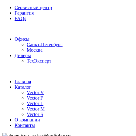
Сервисный центр
Гарантия
FAQs
Частотные преобразователи OptiPlay
Офисы
Санкт-Петербург
Москва
Дилеры
ТехЭксперт
Главная
Каталог
Vector V
Vector F
Vector L
Vector M
Vector S
О компании
Контакты
zakaz@optiplay.ru