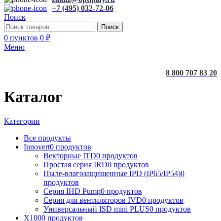
+7 (495) 032-72-06
Поиск
Поиск
0
пунктов
0
₽
Меню
8 800 707 83 20
Каталог
Категории
Все
продукты
Innovert
0 продуктов
Векторные ITD
0 продуктов
Простая серия IRD
0 продуктов
Пыле-влагозащищенные IPD (IP65/IP54)
0
продуктов
Серия IHD Pump
0 продуктов
Серия для вентиляторов IVD
0 продуктов
Универсальный ISD mini PLUS
0 продуктов
X100
0 продуктов