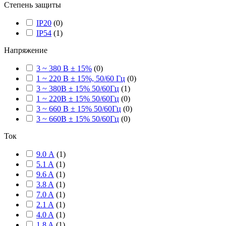
Степень защиты
IP20
(
0
)
IP54
(
1
)
Напряжение
3 ~ 380 В ± 15%
(
0
)
1 ~ 220 В ± 15%, 50/60 Гц
(
0
)
3 ~ 380В ± 15% 50/60Гц
(
1
)
1 ~ 220В ± 15% 50/60Гц
(
0
)
3 ~ 660 В ± 15% 50/60Гц
(
0
)
3 ~ 660В ± 15% 50/60Гц
(
0
)
Ток
9.0 А
(
1
)
5.1 A
(
1
)
9.6 A
(
1
)
3.8 A
(
1
)
7.0 A
(
1
)
2.1 A
(
1
)
4.0 A
(
1
)
1.8 A
(
1
)