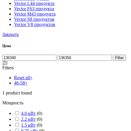
Vector L
44 продукта
Vector F
63 продукта
Vector M
43 продукта
Vector S
8 продуктов
Vector V
8 продуктов
Закрыть
Цена
Filter
Filters
Reset all
×
46-58
×
1
product found
Мощность
4.0 кВт
(
0
)
2.2 кВт
(
0
)
1.5 кВт
(
0
)
0.75 кВт
(
0
)