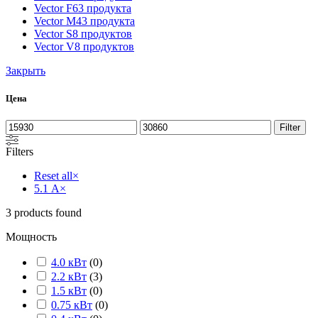
Vector F
63 продукта
Vector M
43 продукта
Vector S
8 продуктов
Vector V
8 продуктов
Закрыть
Цена
Filter
Filters
Reset all
×
5.1 А
×
3
products found
Мощность
4.0 кВт
(
0
)
2.2 кВт
(
3
)
1.5 кВт
(
0
)
0.75 кВт
(
0
)