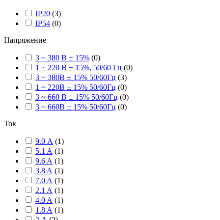
IP20
(
3
)
IP54
(
0
)
Напряжение
3 ~ 380 В ± 15%
(
0
)
1 ~ 220 В ± 15%, 50/60 Гц
(
0
)
3 ~ 380В ± 15% 50/60Гц
(
3
)
1 ~ 220В ± 15% 50/60Гц
(
0
)
3 ~ 660 В ± 15% 50/60Гц
(
0
)
3 ~ 660В ± 15% 50/60Гц
(
0
)
Ток
9.0 А
(
1
)
5.1 A
(
1
)
9.6 A
(
1
)
3.8 A
(
1
)
7.0 A
(
1
)
2.1 A
(
1
)
4.0 A
(
1
)
1.8 A
(
1
)
2 А
(
2
)