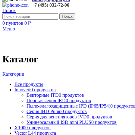
+7 (495) 032-72-06
Поиск
Поиск
0
пунктов
0
₽
Меню
Каталог
Категории
Все
продукты
Innovert
0 продуктов
Векторные ITD
0 продуктов
Простая серия IRD
0 продуктов
Пыле-влагозащищенные IPD (IP65/IP54)
0 продукто
Серия IHD Pump
0 продуктов
Серия для вентиляторов IVD
0 продуктов
Универсальный ISD mini PLUS
0 продуктов
X100
0 продуктов
Vector L
44 продукта