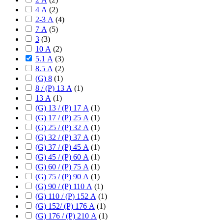
4 А
(
2
)
2-3 А
(
4
)
7 А
(
5
)
3
(
3
)
10 А
(
2
)
5.1 А
(
3
)
8.5 А
(
2
)
(G) 8
(
1
)
8 / (P) 13 А
(
1
)
13 А
(
1
)
(G) 13 / (P) 17 А
(
1
)
(G) 17 / (P) 25 А
(
1
)
(G) 25 / (P) 32 А
(
1
)
(G) 32 / (P) 37 А
(
1
)
(G) 37 / (P) 45 А
(
1
)
(G) 45 / (P) 60 А
(
1
)
(G) 60 / (P) 75 А
(
1
)
(G) 75 / (P) 90 А
(
1
)
(G) 90 / (P) 110 А
(
1
)
(G) 110 / (P) 152 А
(
1
)
(G) 152/ (P) 176 А
(
1
)
(G) 176 / (P) 210 А
(
1
)