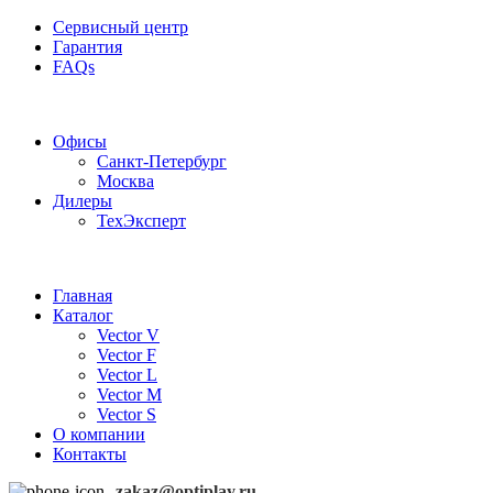
Сервисный центр
Гарантия
FAQs
Частотные преобразователи OptiPlay
Офисы
Санкт-Петербург
Москва
Дилеры
ТехЭксперт
Главная
Каталог
Vector V
Vector F
Vector L
Vector M
Vector S
О компании
Контакты
zakaz@optiplay.ru