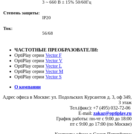
3 ~ 660 В ± 15% 50/60Гц
Степень защиты
IP20
Ток
56/68
ЧАСТОТНЫЕ ПРЕОБРАЗОВАТЕЛИ:
OptiPlay серии
Vector F
OptiPlay серии
Vector V
OptiPlay серии
Vector L
OptiPlay серии
Vector M
OptiPlay серии
Vector S
О компании
Адрес офиса в Москве: ул. Подольских Курсантов д. 3, оф 349,
3 этаж
Тел.(факс): +7 (495) 032-72-06
E-mail:
zakaz@optiplay.ru
График работы: пн-чт с 9:00 до 18:00
пт с 9:00 до 17:00 (по Москве)