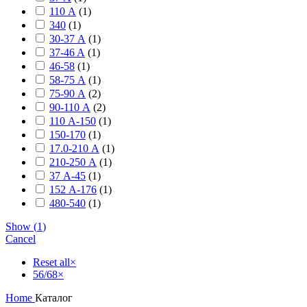
110 А
(
1
)
340
(
1
)
30-37 А
(
1
)
37-46 A
(
1
)
46-58
(
1
)
58-75 А
(
1
)
75-90 А
(
2
)
90-110 А
(
2
)
110 А-150
(
1
)
150-170
(
1
)
17.0-210 А
(
1
)
210-250 А
(
1
)
37 А-45
(
1
)
152 А-176
(
1
)
480-540
(
1
)
Show
(
1
)
Cancel
Reset all
×
56/68
×
Home
Каталог