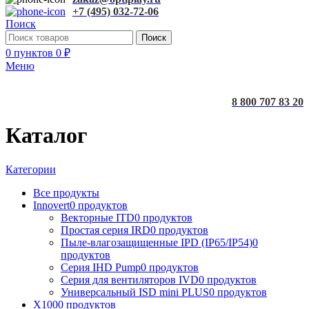
+7 (495) 032-72-06
Поиск
Поиск
0
пунктов
0
₽
Меню
8 800 707 83 20
Каталог
Категории
Все
продукты
Innovert
0 продуктов
Векторные ITD
0 продуктов
Простая серия IRD
0 продуктов
Пыле-влагозащищенные IPD (IP65/IP54)
0
продуктов
Серия IHD Pump
0 продуктов
Серия для вентиляторов IVD
0 продуктов
Универсальный ISD mini PLUS
0 продуктов
X100
0 продуктов