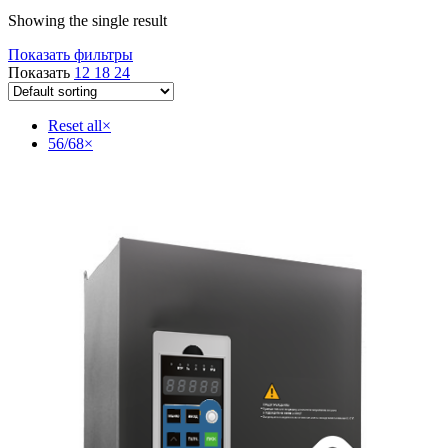
Showing the single result
Показать фильтры
Показать
12
18
24
Reset all
×
56/68
×