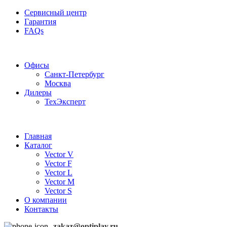
Сервисный центр
Гарантия
FAQs
Частотные преобразователи OptiPlay
Офисы
Санкт-Петербург
Москва
Дилеры
ТехЭксперт
Главная
Каталог
Vector V
Vector F
Vector L
Vector M
Vector S
О компании
Контакты
zakaz@optiplay.ru