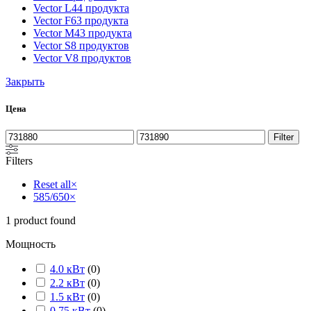
Vector L
44 продукта
Vector F
63 продукта
Vector M
43 продукта
Vector S
8 продуктов
Vector V
8 продуктов
Закрыть
Цена
Filter
Filters
Reset all
×
585/650
×
1
product found
Мощность
4.0 кВт
(
0
)
2.2 кВт
(
0
)
1.5 кВт
(
0
)
0.75 кВт
(
0
)