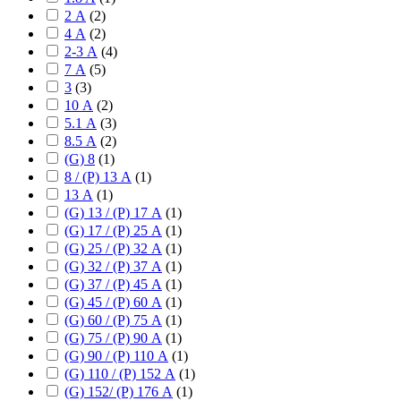
2 А
(
2
)
4 А
(
2
)
2-3 А
(
4
)
7 А
(
5
)
3
(
3
)
10 А
(
2
)
5.1 А
(
3
)
8.5 А
(
2
)
(G) 8
(
1
)
8 / (P) 13 А
(
1
)
13 А
(
1
)
(G) 13 / (P) 17 А
(
1
)
(G) 17 / (P) 25 А
(
1
)
(G) 25 / (P) 32 А
(
1
)
(G) 32 / (P) 37 А
(
1
)
(G) 37 / (P) 45 А
(
1
)
(G) 45 / (P) 60 А
(
1
)
(G) 60 / (P) 75 А
(
1
)
(G) 75 / (P) 90 А
(
1
)
(G) 90 / (P) 110 А
(
1
)
(G) 110 / (P) 152 А
(
1
)
(G) 152/ (P) 176 А
(
1
)