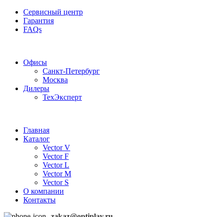
Сервисный центр
Гарантия
FAQs
Частотные преобразователи OptiPlay
Офисы
Санкт-Петербург
Москва
Дилеры
ТехЭксперт
Главная
Каталог
Vector V
Vector F
Vector L
Vector M
Vector S
О компании
Контакты
zakaz@optiplay.ru