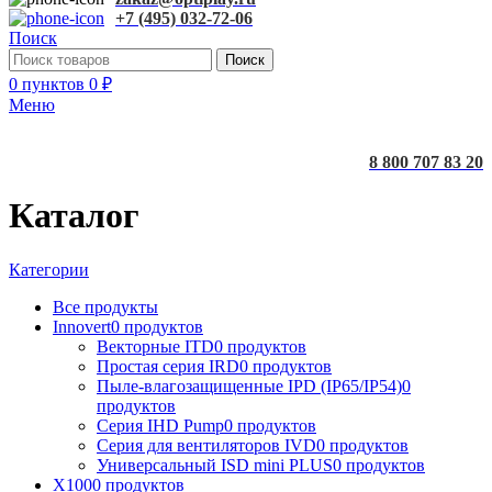
+7 (495) 032-72-06
Поиск
Поиск
0
пунктов
0
₽
Меню
8 800 707 83 20
Каталог
Категории
Все
продукты
Innovert
0 продуктов
Векторные ITD
0 продуктов
Простая серия IRD
0 продуктов
Пыле-влагозащищенные IPD (IP65/IP54)
0
продуктов
Серия IHD Pump
0 продуктов
Серия для вентиляторов IVD
0 продуктов
Универсальный ISD mini PLUS
0 продуктов
X100
0 продуктов