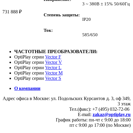
3 ~ 380В ± 15% 50/60Гц
731 888
₽
Степень защиты
IP20
Ток
585/650
ЧАСТОТНЫЕ ПРЕОБРАЗОВАТЕЛИ:
OptiPlay серии
Vector F
OptiPlay серии
Vector V
OptiPlay серии
Vector L
OptiPlay серии
Vector M
OptiPlay серии
Vector S
О компании
Адрес офиса в Москве: ул. Подольских Курсантов д. 3, оф 349,
3 этаж
Тел.(факс): +7 (495) 032-72-06
E-mail:
zakaz@optiplay.ru
График работы: пн-чт с 9:00 до 18:00
пт с 9:00 до 17:00 (по Москве)