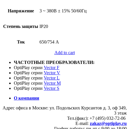
Напряжение
3 ~ 380В ± 15% 50/60Гц
Степень защиты
IP20
Ток
650/754 А
Add to cart
ЧАСТОТНЫЕ ПРЕОБРАЗОВАТЕЛИ:
OptiPlay серии
Vector F
OptiPlay серии
Vector V
OptiPlay серии
Vector L
OptiPlay серии
Vector M
OptiPlay серии
Vector S
О компании
Адрес офиса в Москве: ул. Подольских Курсантов д. 3, оф 349,
3 этаж
Тел.(факс): +7 (495) 032-72-06
E-mail:
zakaz@optiplay.ru
График работы: пн-чт с 9:00 до 18:00