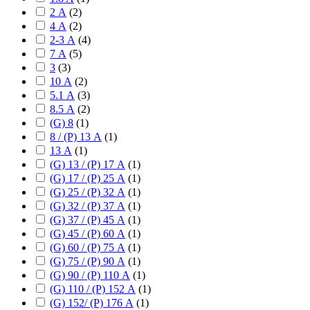
2 А
(
2
)
4 А
(
2
)
2-3 А
(
4
)
7 А
(
5
)
3
(
3
)
10 А
(
2
)
5.1 А
(
3
)
8.5 А
(
2
)
(G) 8
(
1
)
8 / (P) 13 А
(
1
)
13 А
(
1
)
(G) 13 / (P) 17 А
(
1
)
(G) 17 / (P) 25 А
(
1
)
(G) 25 / (P) 32 А
(
1
)
(G) 32 / (P) 37 А
(
1
)
(G) 37 / (P) 45 А
(
1
)
(G) 45 / (P) 60 А
(
1
)
(G) 60 / (P) 75 А
(
1
)
(G) 75 / (P) 90 А
(
1
)
(G) 90 / (P) 110 А
(
1
)
(G) 110 / (P) 152 А
(
1
)
(G) 152/ (P) 176 А
(
1
)