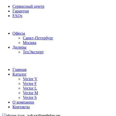
Сервисный центр
Гарантия
FAQs
Частотные преобразователи OptiPlay
Офисы
Санкт-Петербург
Москва
Дилеры
ТехЭксперт
Главная
Каталог
Vector V
Vector F
Vector L
Vector M
Vector S
О компании
Контакты
zakaz@optiplay.ru