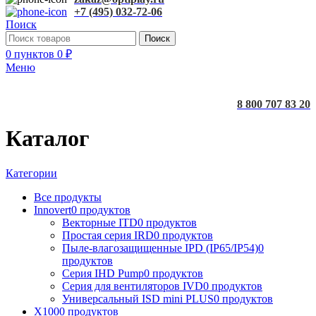
+7 (495) 032-72-06
Поиск
Поиск
0
пунктов
0
₽
Меню
8 800 707 83 20
Каталог
Категории
Все
продукты
Innovert
0 продуктов
Векторные ITD
0 продуктов
Простая серия IRD
0 продуктов
Пыле-влагозащищенные IPD (IP65/IP54)
0
продуктов
Серия IHD Pump
0 продуктов
Серия для вентиляторов IVD
0 продуктов
Универсальный ISD mini PLUS
0 продуктов
X100
0 продуктов