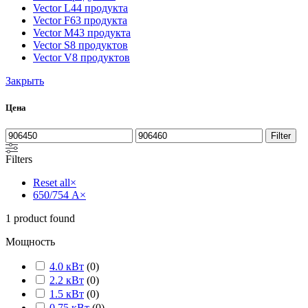
Vector L
44 продукта
Vector F
63 продукта
Vector M
43 продукта
Vector S
8 продуктов
Vector V
8 продуктов
Закрыть
Цена
Filter
Filters
Reset all
×
650/754 А
×
1
product found
Мощность
4.0 кВт
(
0
)
2.2 кВт
(
0
)
1.5 кВт
(
0
)
0.75 кВт
(
0
)