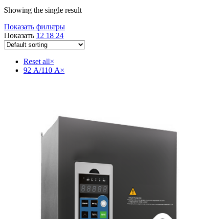
Showing the single result
Показать фильтры
Показать
12
18
24
Reset all
×
92 А/110 А
×