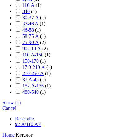
110 А
(
1
)
340
(
1
)
30-37 А
(
1
)
37-46 A
(
1
)
46-58
(
1
)
58-75 А
(
1
)
75-90 А
(
2
)
90-110 А
(
2
)
110 А-150
(
1
)
150-170
(
1
)
17.0-210 А
(
1
)
210-250 А
(
1
)
37 А-45
(
1
)
152 А-176
(
1
)
480-540
(
1
)
Show
(
1
)
Cancel
Reset all
×
92 А/110 А
×
Home
Каталог