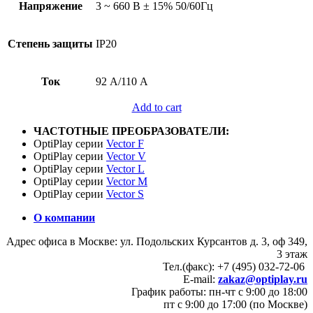
Напряжение
3 ~ 660 В ± 15% 50/60Гц
Степень защиты
IP20
Ток
92 А/110 А
Add to cart
ЧАСТОТНЫЕ ПРЕОБРАЗОВАТЕЛИ:
OptiPlay серии
Vector F
OptiPlay серии
Vector V
OptiPlay серии
Vector L
OptiPlay серии
Vector M
OptiPlay серии
Vector S
О компании
Адрес офиса в Москве: ул. Подольских Курсантов д. 3, оф 349,
3 этаж
Тел.(факс): +7 (495) 032-72-06
E-mail:
zakaz@optiplay.ru
График работы: пн-чт с 9:00 до 18:00
пт с 9:00 до 17:00 (по Москве)