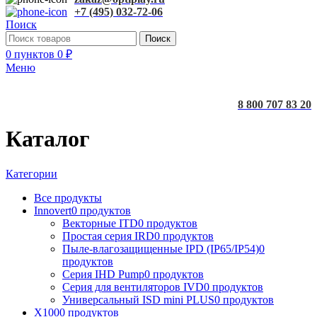
+7 (495) 032-72-06
Поиск
Поиск
0
пунктов
0
₽
Меню
8 800 707 83 20
Каталог
Категории
Все
продукты
Innovert
0 продуктов
Векторные ITD
0 продуктов
Простая серия IRD
0 продуктов
Пыле-влагозащищенные IPD (IP65/IP54)
0
продуктов
Серия IHD Pump
0 продуктов
Серия для вентиляторов IVD
0 продуктов
Универсальный ISD mini PLUS
0 продуктов
X100
0 продуктов