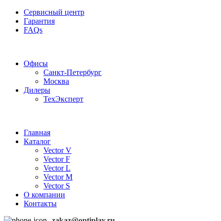
Сервисный центр
Гарантия
FAQs
Частотные преобразователи OptiPlay
Офисы
Санкт-Петербург
Москва
Дилеры
ТехЭксперт
Главная
Каталог
Vector V
Vector F
Vector L
Vector M
Vector S
О компании
Контакты
zakaz@optiplay.ru