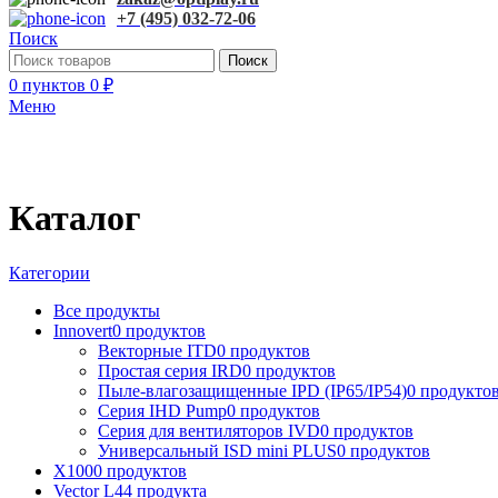
+7 (495) 032-72-06
Поиск
Поиск
0
пунктов
0
₽
Меню
Каталог
Категории
Все
продукты
Innovert
0 продуктов
Векторные ITD
0 продуктов
Простая серия IRD
0 продуктов
Пыле-влагозащищенные IPD (IP65/IP54)
0 продукто
Серия IHD Pump
0 продуктов
Серия для вентиляторов IVD
0 продуктов
Универсальный ISD mini PLUS
0 продуктов
X100
0 продуктов
Vector L
44 продукта