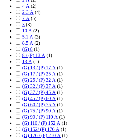
4 А
(
2
)
2-3 А
(
4
)
7 А
(
5
)
3
(
3
)
10 А
(
2
)
5.1 А
(
3
)
8.5 А
(
2
)
(G) 8
(
1
)
8 / (P) 13 А
(
1
)
13 А
(
1
)
(G) 13 / (P) 17 А
(
1
)
(G) 17 / (P) 25 А
(
1
)
(G) 25 / (P) 32 А
(
1
)
(G) 32 / (P) 37 А
(
1
)
(G) 37 / (P) 45 А
(
1
)
(G) 45 / (P) 60 А
(
1
)
(G) 60 / (P) 75 А
(
1
)
(G) 75 / (P) 90 А
(
1
)
(G) 90 / (P) 110 А
(
1
)
(G) 110 / (P) 152 А
(
1
)
(G) 152/ (P) 176 А
(
1
)
(G) 176 / (P) 210 А
(
1
)