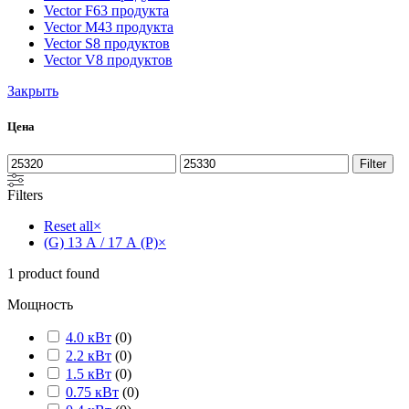
Vector F
63 продукта
Vector M
43 продукта
Vector S
8 продуктов
Vector V
8 продуктов
Закрыть
Цена
Min
Max
Filter
price
price
Filters
Reset all
×
(G) 13 А / 17 А (P)
×
1
product found
Мощность
4.0 кВт
(
0
)
2.2 кВт
(
0
)
1.5 кВт
(
0
)
0.75 кВт
(
0
)