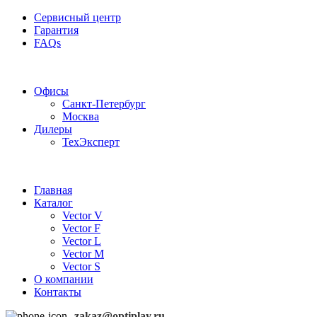
Сервисный центр
Гарантия
FAQs
Частотные преобразователи OptiPlay
Офисы
Санкт-Петербург
Москва
Дилеры
ТехЭксперт
Главная
Каталог
Vector V
Vector F
Vector L
Vector M
Vector S
О компании
Контакты
zakaz@optiplay.ru