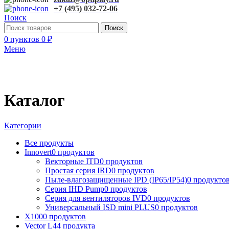
+7 (495) 032-72-06
Поиск
Поиск
0
пунктов
0
₽
Меню
Каталог
Категории
Все
продукты
Innovert
0 продуктов
Векторные ITD
0 продуктов
Простая серия IRD
0 продуктов
Пыле-влагозащищенные IPD (IP65/IP54)
0 продукто
Серия IHD Pump
0 продуктов
Серия для вентиляторов IVD
0 продуктов
Универсальный ISD mini PLUS
0 продуктов
X100
0 продуктов
Vector L
44 продукта