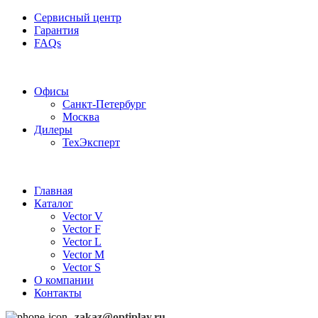
Сервисный центр
Гарантия
FAQs
Частотные преобразователи OptiPlay
Офисы
Санкт-Петербург
Москва
Дилеры
ТехЭксперт
Главная
Каталог
Vector V
Vector F
Vector L
Vector M
Vector S
О компании
Контакты
zakaz@optiplay.ru