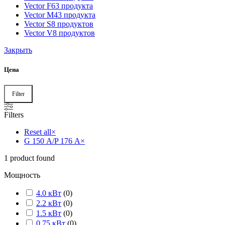
Vector F
63 продукта
Vector M
43 продукта
Vector S
8 продуктов
Vector V
8 продуктов
Закрыть
Цена
Filter
Min
Max
price
price
Filters
Reset all
×
G 150 А/P 176 А
×
1
product found
Мощность
4.0 кВт
(
0
)
2.2 кВт
(
0
)
1.5 кВт
(
0
)
0.75 кВт
(
0
)