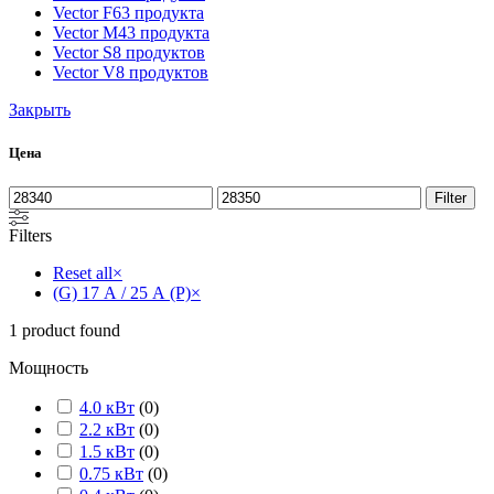
Vector F
63 продукта
Vector M
43 продукта
Vector S
8 продуктов
Vector V
8 продуктов
Закрыть
Цена
Filter
Filters
Reset all
×
(G) 17 А / 25 А (P)
×
1
product found
Мощность
4.0 кВт
(
0
)
2.2 кВт
(
0
)
1.5 кВт
(
0
)
0.75 кВт
(
0
)