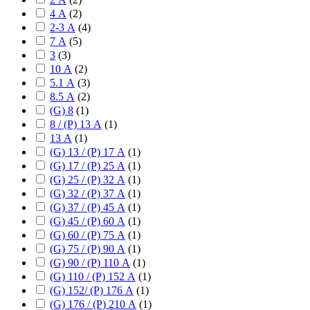
4 А
(
2
)
2-3 А
(
4
)
7 А
(
5
)
3
(
3
)
10 А
(
2
)
5.1 А
(
3
)
8.5 А
(
2
)
(G) 8
(
1
)
8 / (P) 13 А
(
1
)
13 А
(
1
)
(G) 13 / (P) 17 А
(
1
)
(G) 17 / (P) 25 А
(
1
)
(G) 25 / (P) 32 А
(
1
)
(G) 32 / (P) 37 А
(
1
)
(G) 37 / (P) 45 А
(
1
)
(G) 45 / (P) 60 А
(
1
)
(G) 60 / (P) 75 А
(
1
)
(G) 75 / (P) 90 А
(
1
)
(G) 90 / (P) 110 А
(
1
)
(G) 110 / (P) 152 А
(
1
)
(G) 152/ (P) 176 А
(
1
)
(G) 176 / (P) 210 А
(
1
)