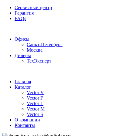
Сервисный центр
Гарантия
FAQs
Частотные преобразователи OptiPlay
Офисы
Санкт-Петербург
Москва
Дилеры
ТехЭксперт
Главная
Каталог
Vector V
Vector F
Vector L
Vector M
Vector S
О компании
Контакты
zakaz@optiplay.ru