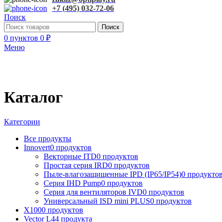
+7 (495) 032-72-06
Поиск
Поиск
0
пунктов
0
₽
Меню
Каталог
Категории
Все
продукты
Innovert
0 продуктов
Векторные ITD
0 продуктов
Простая серия IRD
0 продуктов
Пыле-влагозащищенные IPD (IP65/IP54)
0 продукто
Серия IHD Pump
0 продуктов
Серия для вентиляторов IVD
0 продуктов
Универсальный ISD mini PLUS
0 продуктов
X100
0 продуктов
Vector L
44 продукта