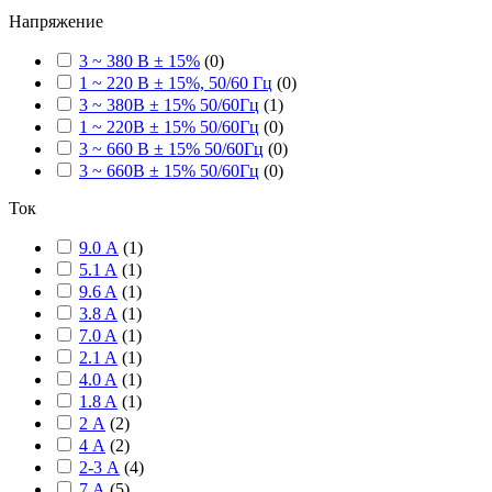
Напряжение
3 ~ 380 В ± 15%
(
0
)
1 ~ 220 В ± 15%, 50/60 Гц
(
0
)
3 ~ 380В ± 15% 50/60Гц
(
1
)
1 ~ 220В ± 15% 50/60Гц
(
0
)
3 ~ 660 В ± 15% 50/60Гц
(
0
)
3 ~ 660В ± 15% 50/60Гц
(
0
)
Ток
9.0 А
(
1
)
5.1 A
(
1
)
9.6 A
(
1
)
3.8 A
(
1
)
7.0 A
(
1
)
2.1 A
(
1
)
4.0 A
(
1
)
1.8 A
(
1
)
2 А
(
2
)
4 А
(
2
)
2-3 А
(
4
)
7 А
(
5
)