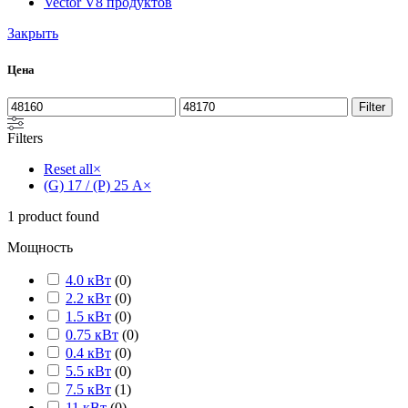
Vector V
8 продуктов
Закрыть
Цена
Filter
Filters
Reset all
×
(G) 17 / (P) 25 А
×
1
product found
Мощность
4.0 кВт
(
0
)
2.2 кВт
(
0
)
1.5 кВт
(
0
)
0.75 кВт
(
0
)
0.4 кВт
(
0
)
5.5 кВт
(
0
)
7.5 кВт
(
1
)
11 кВт
(
0
)