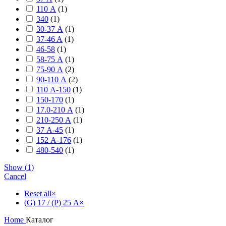
110 А
(
1
)
340
(
1
)
30-37 А
(
1
)
37-46 A
(
1
)
46-58
(
1
)
58-75 А
(
1
)
75-90 А
(
2
)
90-110 А
(
2
)
110 А-150
(
1
)
150-170
(
1
)
17.0-210 А
(
1
)
210-250 А
(
1
)
37 А-45
(
1
)
152 А-176
(
1
)
480-540
(
1
)
Show
(
1
)
Cancel
Reset all
×
(G) 17 / (P) 25 А
×
Home
Каталог