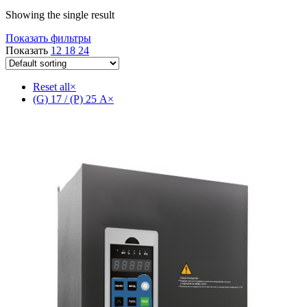
Showing the single result
Показать фильтры
Показать
12
18
24
Reset all
×
(G) 17 / (P) 25 А
×