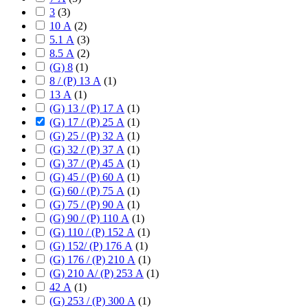
3
(
3
)
10 А
(
2
)
5.1 А
(
3
)
8.5 А
(
2
)
(G) 8
(
1
)
8 / (P) 13 А
(
1
)
13 А
(
1
)
(G) 13 / (P) 17 А
(
1
)
(G) 17 / (P) 25 А
(
1
)
(G) 25 / (P) 32 А
(
1
)
(G) 32 / (P) 37 А
(
1
)
(G) 37 / (P) 45 А
(
1
)
(G) 45 / (P) 60 А
(
1
)
(G) 60 / (P) 75 А
(
1
)
(G) 75 / (P) 90 А
(
1
)
(G) 90 / (P) 110 А
(
1
)
(G) 110 / (P) 152 А
(
1
)
(G) 152/ (P) 176 А
(
1
)
(G) 176 / (P) 210 А
(
1
)
(G) 210 А/ (P) 253 А
(
1
)
42 А
(
1
)
(G) 253 / (P) 300 А
(
1
)