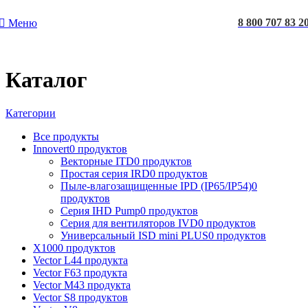
8 800 707 83 2
Меню
Каталог
Категории
Все
продукты
Innovert
0 продуктов
Векторные ITD
0 продуктов
Простая серия IRD
0 продуктов
Пыле-влагозащищенные IPD (IP65/IP54)
0
продуктов
Серия IHD Pump
0 продуктов
Серия для вентиляторов IVD
0 продуктов
Универсальный ISD mini PLUS
0 продуктов
X100
0 продуктов
Vector L
44 продукта
Vector F
63 продукта
Vector M
43 продукта
Vector S
8 продуктов