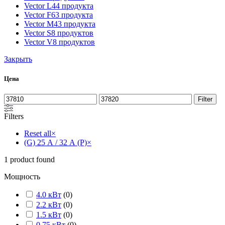
Vector L
44 продукта
Vector F
63 продукта
Vector M
43 продукта
Vector S
8 продуктов
Vector V
8 продуктов
Закрыть
Цена
Filter
Filters
Reset all
×
(G) 25 А / 32 А (P)
×
1
product found
Мощность
4.0 кВт
(
0
)
2.2 кВт
(
0
)
1.5 кВт
(
0
)
0.75 кВт
(
0
)