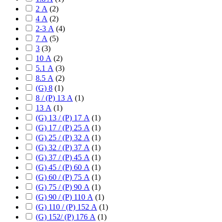
2 А
(
2
)
4 А
(
2
)
2-3 А
(
4
)
7 А
(
5
)
3
(
3
)
10 А
(
2
)
5.1 А
(
3
)
8.5 А
(
2
)
(G) 8
(
1
)
8 / (P) 13 А
(
1
)
13 А
(
1
)
(G) 13 / (P) 17 А
(
1
)
(G) 17 / (P) 25 А
(
1
)
(G) 25 / (P) 32 А
(
1
)
(G) 32 / (P) 37 А
(
1
)
(G) 37 / (P) 45 А
(
1
)
(G) 45 / (P) 60 А
(
1
)
(G) 60 / (P) 75 А
(
1
)
(G) 75 / (P) 90 А
(
1
)
(G) 90 / (P) 110 А
(
1
)
(G) 110 / (P) 152 А
(
1
)
(G) 152/ (P) 176 А
(
1
)