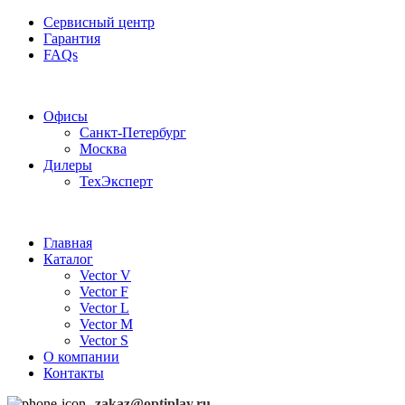
Сервисный центр
Гарантия
FAQs
Частотные преобразователи OptiPlay
Офисы
Санкт-Петербург
Москва
Дилеры
ТехЭксперт
Главная
Каталог
Vector V
Vector F
Vector L
Vector M
Vector S
О компании
Контакты
zakaz@optiplay.ru