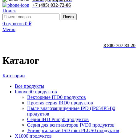
+7 (495) 032-72-06
Поиск
Поиск
0
пунктов
0
₽
Меню
8 800 707 83 20
Каталог
Категории
Все
продукты
Innovert
0 продуктов
Векторные ITD
0 продуктов
Простая серия IRD
0 продуктов
Пыле-влагозащищенные IPD (IP65/IP54)
0
продуктов
Серия IHD Pump
0 продуктов
Серия для вентиляторов IVD
0 продуктов
Универсальный ISD mini PLUS
0 продуктов
X100
0 продуктов