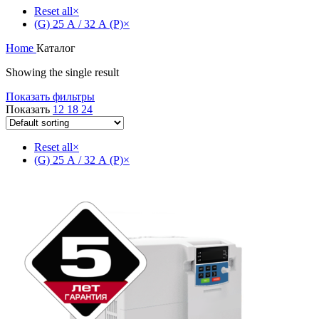
Reset all
×
(G) 25 А / 32 А (P)
×
Home
Каталог
Showing the single result
Показать фильтры
Показать
12
18
24
Reset all
×
(G) 25 А / 32 А (P)
×