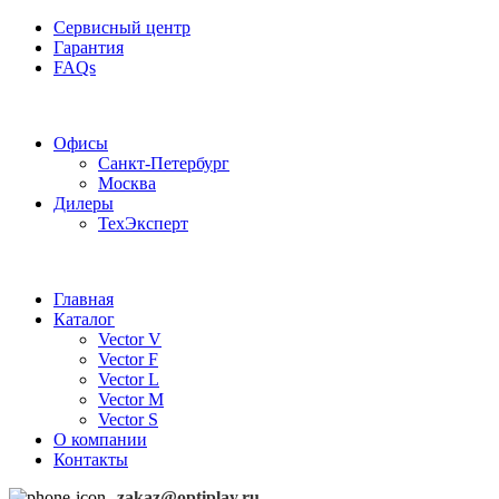
Сервисный центр
Гарантия
FAQs
Частотные преобразователи OptiPlay
Офисы
Санкт-Петербург
Москва
Дилеры
ТехЭксперт
Главная
Каталог
Vector V
Vector F
Vector L
Vector M
Vector S
О компании
Контакты
zakaz@optiplay.ru