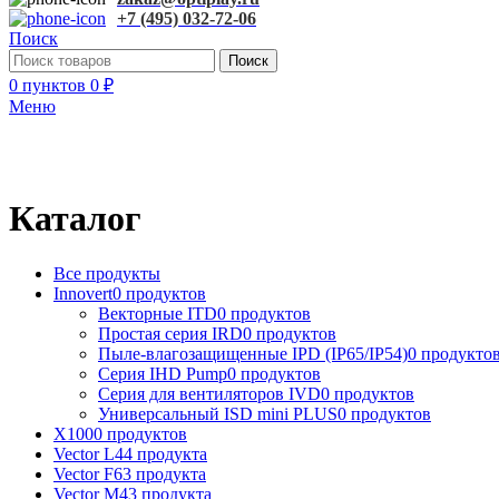
+7 (495) 032-72-06
Поиск
Поиск
0
пунктов
0
₽
Меню
Каталог
Все
продукты
Innovert
0 продуктов
Векторные ITD
0 продуктов
Простая серия IRD
0 продуктов
Пыле-влагозащищенные IPD (IP65/IP54)
0 продукто
Серия IHD Pump
0 продуктов
Серия для вентиляторов IVD
0 продуктов
Универсальный ISD mini PLUS
0 продуктов
X100
0 продуктов
Vector L
44 продукта
Vector F
63 продукта
Vector M
43 продукта