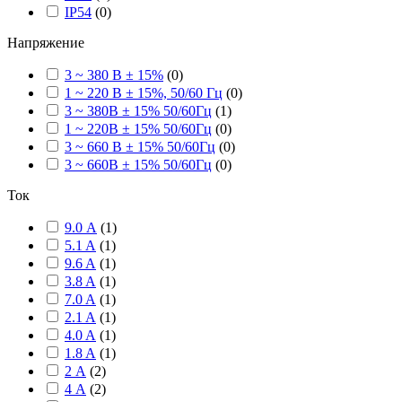
IP54
(
0
)
Напряжение
3 ~ 380 В ± 15%
(
0
)
1 ~ 220 В ± 15%, 50/60 Гц
(
0
)
3 ~ 380В ± 15% 50/60Гц
(
1
)
1 ~ 220В ± 15% 50/60Гц
(
0
)
3 ~ 660 В ± 15% 50/60Гц
(
0
)
3 ~ 660В ± 15% 50/60Гц
(
0
)
Ток
9.0 А
(
1
)
5.1 A
(
1
)
9.6 A
(
1
)
3.8 A
(
1
)
7.0 A
(
1
)
2.1 A
(
1
)
4.0 A
(
1
)
1.8 A
(
1
)
2 А
(
2
)
4 А
(
2
)