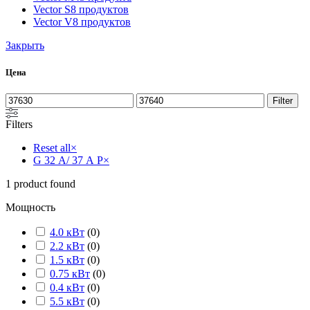
Vector S
8 продуктов
Vector V
8 продуктов
Закрыть
Цена
Filter
Filters
Reset all
×
G 32 А/ 37 А P
×
1
product found
Мощность
4.0 кВт
(
0
)
2.2 кВт
(
0
)
1.5 кВт
(
0
)
0.75 кВт
(
0
)
0.4 кВт
(
0
)
5.5 кВт
(
0
)