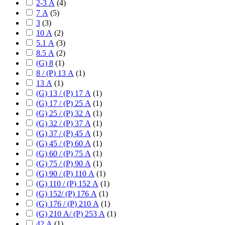
2-3 А
(
4
)
7 А
(
5
)
3
(
3
)
10 А
(
2
)
5.1 А
(
3
)
8.5 А
(
2
)
(G) 8
(
1
)
8 / (P) 13 А
(
1
)
13 А
(
1
)
(G) 13 / (P) 17 А
(
1
)
(G) 17 / (P) 25 А
(
1
)
(G) 25 / (P) 32 А
(
1
)
(G) 32 / (P) 37 А
(
1
)
(G) 37 / (P) 45 А
(
1
)
(G) 45 / (P) 60 А
(
1
)
(G) 60 / (P) 75 А
(
1
)
(G) 75 / (P) 90 А
(
1
)
(G) 90 / (P) 110 А
(
1
)
(G) 110 / (P) 152 А
(
1
)
(G) 152/ (P) 176 А
(
1
)
(G) 176 / (P) 210 А
(
1
)
(G) 210 А/ (P) 253 А
(
1
)
42 А
(
1
)