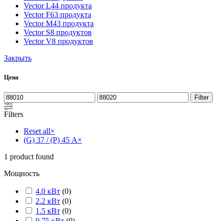
Vector L
44 продукта
Vector F
63 продукта
Vector M
43 продукта
Vector S
8 продуктов
Vector V
8 продуктов
Закрыть
Цена
Filter
Filters
Reset all
×
(G) 37 / (P) 45 А
×
1
product found
Мощность
4.0 кВт
(
0
)
2.2 кВт
(
0
)
1.5 кВт
(
0
)
0.75 кВт
(
0
)