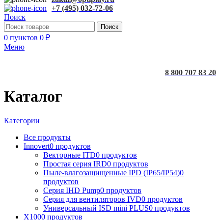
+7 (495) 032-72-06
Поиск
Поиск
0
пунктов
0
₽
Меню
8 800 707 83 20
Каталог
Категории
Все
продукты
Innovert
0 продуктов
Векторные ITD
0 продуктов
Простая серия IRD
0 продуктов
Пыле-влагозащищенные IPD (IP65/IP54)
0
продуктов
Серия IHD Pump
0 продуктов
Серия для вентиляторов IVD
0 продуктов
Универсальный ISD mini PLUS
0 продуктов
X100
0 продуктов