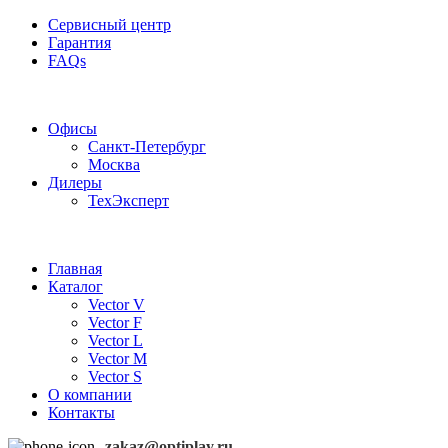
Сервисный центр
Гарантия
FAQs
Частотные преобразователи OptiPlay
Офисы
Санкт-Петербург
Москва
Дилеры
ТехЭксперт
Главная
Каталог
Vector V
Vector F
Vector L
Vector M
Vector S
О компании
Контакты
zakaz@optiplay.ru