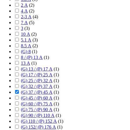
2 А
(
2
)
4 А
(
2
)
2-3 А
(
4
)
7 А
(
5
)
3
(
3
)
10 А
(
2
)
5.1 А
(
3
)
8.5 А
(
2
)
(G) 8
(
1
)
8 / (P) 13 А
(
1
)
13 А
(
1
)
(G) 13 / (P) 17 А
(
1
)
(G) 17 / (P) 25 А
(
1
)
(G) 25 / (P) 32 А
(
1
)
(G) 32 / (P) 37 А
(
1
)
(G) 37 / (P) 45 А
(
1
)
(G) 45 / (P) 60 А
(
1
)
(G) 60 / (P) 75 А
(
1
)
(G) 75 / (P) 90 А
(
1
)
(G) 90 / (P) 110 А
(
1
)
(G) 110 / (P) 152 А
(
1
)
(G) 152/ (P) 176 А
(
1
)