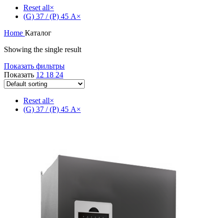
Reset all
×
(G) 37 / (P) 45 А
×
Home
Каталог
Showing the single result
Показать фильтры
Показать
12
18
24
Reset all
×
(G) 37 / (P) 45 А
×