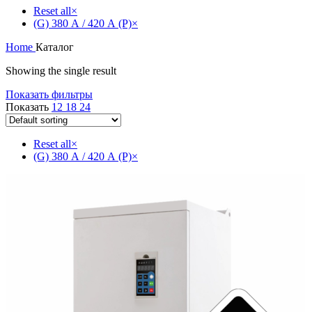
Reset all
×
(G) 380 А / 420 А (P)
×
Home
Каталог
Showing the single result
Показать фильтры
Показать
12
18
24
Reset all
×
(G) 380 А / 420 А (P)
×