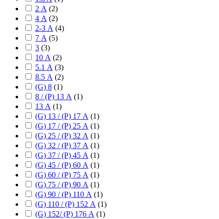
2 А
(
2
)
4 А
(
2
)
2-3 А
(
4
)
7 А
(
5
)
3
(
3
)
10 А
(
2
)
5.1 А
(
3
)
8.5 А
(
2
)
(G) 8
(
1
)
8 / (P) 13 А
(
1
)
13 А
(
1
)
(G) 13 / (P) 17 А
(
1
)
(G) 17 / (P) 25 А
(
1
)
(G) 25 / (P) 32 А
(
1
)
(G) 32 / (P) 37 А
(
1
)
(G) 37 / (P) 45 А
(
1
)
(G) 45 / (P) 60 А
(
1
)
(G) 60 / (P) 75 А
(
1
)
(G) 75 / (P) 90 А
(
1
)
(G) 90 / (P) 110 А
(
1
)
(G) 110 / (P) 152 А
(
1
)
(G) 152/ (P) 176 А
(
1
)