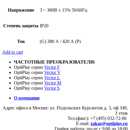
Напряжение
3 ~ 380В ± 15% 50/60Гц
Степень защиты
IP20
Ток
(G) 380 А / 420 А (P)
Add to cart
ЧАСТОТНЫЕ ПРЕОБРАЗОВАТЕЛИ:
OptiPlay серии
Vector F
OptiPlay серии
Vector V
OptiPlay серии
Vector L
OptiPlay серии
Vector M
OptiPlay серии
Vector S
О компании
Адрес офиса в Москве: ул. Подольских Курсантов д. 3, оф 349,
3 этаж
Тел.(факс): +7 (495) 032-72-06
E-mail:
zakaz@optiplay.ru
График работы: пн-чт с 9:00 до 18:00