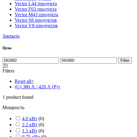
Vector L
44 продукта
Vector F
63 продукта
Vector M
43 продукта
Vector S
8 продуктов
Vector V
8 продуктов
Закрыть
Цена
Filter
Filters
Reset all
×
(G) 380 А / 420 А (P)
×
1
product found
Мощность
4.0 кВт
(
0
)
2.2 кВт
(
0
)
1.5 кВт
(
0
)
0.75 кВт
(
0
)