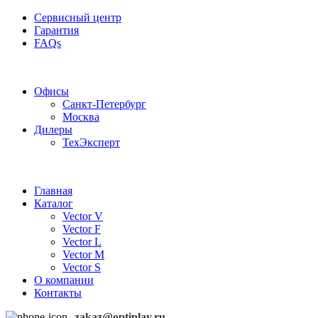
Сервисный центр
Гарантия
FAQs
Частотные преобразователи OptiPlay
Офисы
Санкт-Петербург
Москва
Дилеры
ТехЭксперт
Главная
Каталог
Vector V
Vector F
Vector L
Vector M
Vector S
О компании
Контакты
zakaz@optiplay.ru