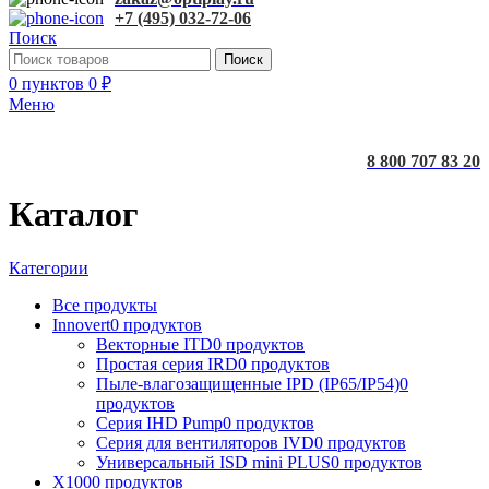
+7 (495) 032-72-06
Поиск
Поиск
0
пунктов
0
₽
Меню
8 800 707 83 20
Каталог
Категории
Все
продукты
Innovert
0 продуктов
Векторные ITD
0 продуктов
Простая серия IRD
0 продуктов
Пыле-влагозащищенные IPD (IP65/IP54)
0
продуктов
Серия IHD Pump
0 продуктов
Серия для вентиляторов IVD
0 продуктов
Универсальный ISD mini PLUS
0 продуктов
X100
0 продуктов