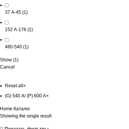
37 А-45
(
1
)
152 А-176
(
1
)
480-540
(
1
)
Show
(
1
)
Cancel
Reset all
×
(G) 540 А/ (P) 600 А
×
Home
Каталог
Showing the single result
Показать фильтры