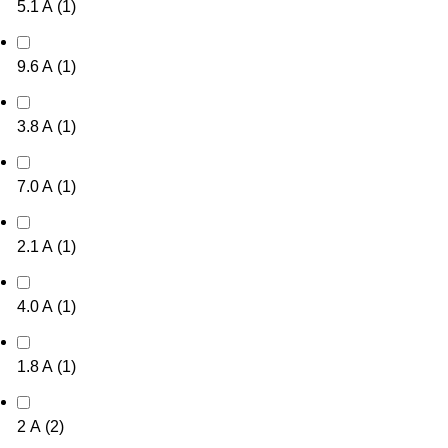
5.1 A
(
1
)
9.6 A
(
1
)
3.8 A
(
1
)
7.0 A
(
1
)
2.1 A
(
1
)
4.0 A
(
1
)
1.8 A
(
1
)
2 А
(
2
)