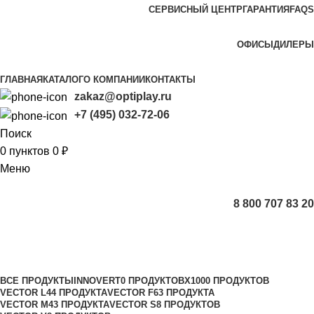
СЕРВИСНЫЙ ЦЕНТР
ГАРАНТИЯ
FAQS
Частотные преобразователи OptiPlay
ОФИСЫ
ДИЛЕРЫ
ГЛАВНАЯ
КАТАЛОГ
О КОМПАНИИ
КОНТАКТЫ
zakaz@optiplay.ru
+7 (495) 032-72-06
Поиск
0
пунктов
0
₽
Меню
8 800 707 83 20
Каталог
Категории
ВСЕ
ПРОДУКТЫ
INNOVERT
0 ПРОДУКТОВ
X100
0 ПРОДУКТОВ
VECTOR L
44 ПРОДУКТА
VECTOR F
63 ПРОДУКТА
VECTOR M
43 ПРОДУКТА
VECTOR S
8 ПРОДУКТОВ