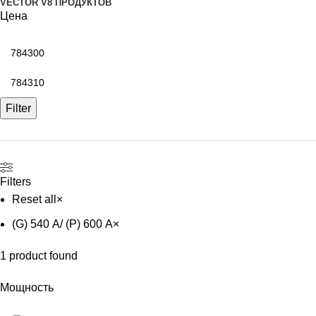
VECTOR V
8 ПРОДУКТОВ
Цена
Filter
Filters
Reset all
×
(G) 540 А/ (P) 600 А
×
1
product found
Мощность