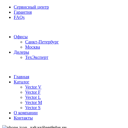
Сервисный центр
Гарантия
FAQs
Частотные преобразователи OptiPlay
Офисы
Санкт-Петербург
Москва
Дилеры
ТехЭксперт
Главная
Каталог
Vector V
Vector F
Vector L
Vector M
Vector S
О компании
Контакты
zakaz@optiplay.ru