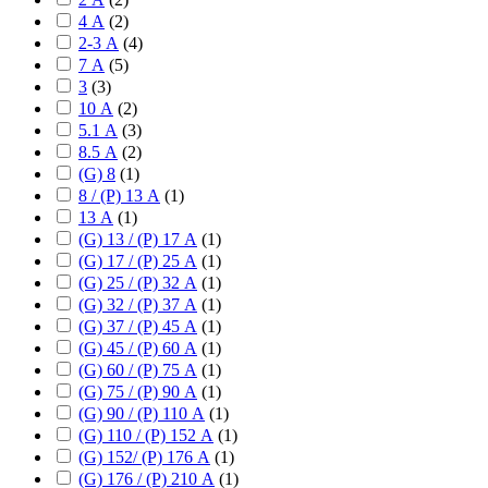
4 А
(
2
)
2-3 А
(
4
)
7 А
(
5
)
3
(
3
)
10 А
(
2
)
5.1 А
(
3
)
8.5 А
(
2
)
(G) 8
(
1
)
8 / (P) 13 А
(
1
)
13 А
(
1
)
(G) 13 / (P) 17 А
(
1
)
(G) 17 / (P) 25 А
(
1
)
(G) 25 / (P) 32 А
(
1
)
(G) 32 / (P) 37 А
(
1
)
(G) 37 / (P) 45 А
(
1
)
(G) 45 / (P) 60 А
(
1
)
(G) 60 / (P) 75 А
(
1
)
(G) 75 / (P) 90 А
(
1
)
(G) 90 / (P) 110 А
(
1
)
(G) 110 / (P) 152 А
(
1
)
(G) 152/ (P) 176 А
(
1
)
(G) 176 / (P) 210 А
(
1
)