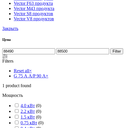
Vector F
63 продукта
Vector M
43 продукта
Vector S
8 продуктов
Vector V
8 продуктов
Закрыть
Цена
Filter
Filters
Reset all
×
G 75 А А/P 90 А
×
1
product found
Мощность
4.0 кВт
(
0
)
2.2 кВт
(
0
)
1.5 кВт
(
0
)
0.75 кВт
(
0
)