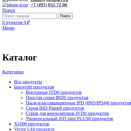
+7 (495) 032-72-06
Поиск
Поиск
0
пунктов
0
₽
Меню
Каталог
Категории
Все
продукты
Innovert
0 продуктов
Векторные ITD
0 продуктов
Простая серия IRD
0 продуктов
Пыле-влагозащищенные IPD (IP65/IP54)
0 продукто
Серия IHD Pump
0 продуктов
Серия для вентиляторов IVD
0 продуктов
Универсальный ISD mini PLUS
0 продуктов
X100
0 продуктов
Vector L
44 продукта