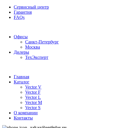
Сервисный центр
Гарантия
FAQs
Частотные преобразователи OptiPlay
Офисы
Санкт-Петербург
Москва
Дилеры
ТехЭксперт
Главная
Каталог
Vector V
Vector F
Vector L
Vector M
Vector S
О компании
Контакты
zakaz@optiplay.ru