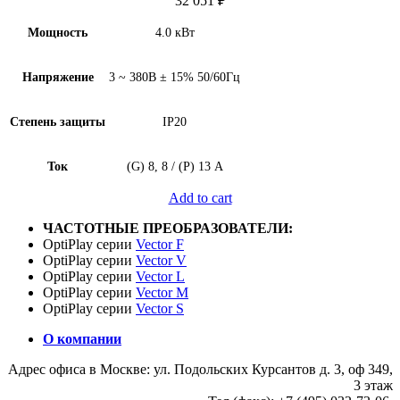
32 051
₽
Мощность
4.0 кВт
Напряжение
3 ~ 380В ± 15% 50/60Гц
Степень защиты
IP20
Ток
(G) 8, 8 / (P) 13 А
Add to cart
ЧАСТОТНЫЕ ПРЕОБРАЗОВАТЕЛИ:
OptiPlay серии
Vector F
OptiPlay серии
Vector V
OptiPlay серии
Vector L
OptiPlay серии
Vector M
OptiPlay серии
Vector S
О компании
Адрес офиса в Москве: ул. Подольских Курсантов д. 3, оф 349,
3 этаж