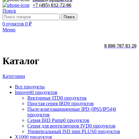
+7 (495) 032-72-06
Поиск
Поиск
0
пунктов
0
₽
Меню
8 800 707 83 20
Каталог
Категории
Все
продукты
Innovert
0 продуктов
Векторные ITD
0 продуктов
Простая серия IRD
0 продуктов
Пыле-влагозащищенные IPD (IP65/IP54)
0
продуктов
Серия IHD Pump
0 продуктов
Серия для вентиляторов IVD
0 продуктов
Универсальный ISD mini PLUS
0 продуктов
X100
0 продуктов