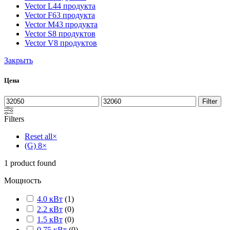
Vector L
44 продукта
Vector F
63 продукта
Vector M
43 продукта
Vector S
8 продуктов
Vector V
8 продуктов
Закрыть
Цена
Filter
Filters
Reset all
×
(G) 8
×
1
product found
Мощность
4.0 кВт
(
1
)
2.2 кВт
(
0
)
1.5 кВт
(
0
)
0.75 кВт
(
0
)