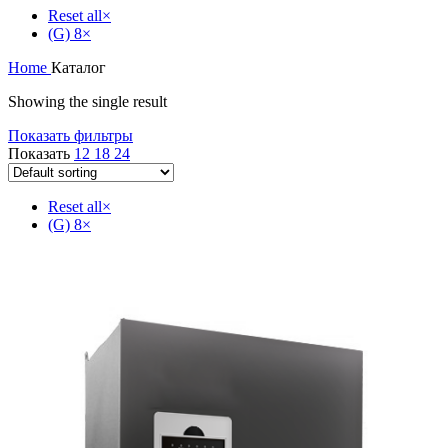
Reset all
×
(G) 8
×
Home
Каталог
Showing the single result
Показать фильтры
Показать
12
18
24
Reset all
×
(G) 8
×