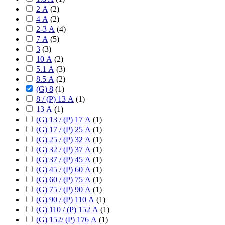
2 А
(
2
)
4 А
(
2
)
2-3 А
(
4
)
7 А
(
5
)
3
(
3
)
10 А
(
2
)
5.1 А
(
3
)
8.5 А
(
2
)
(G) 8
(
1
)
8 / (P) 13 А
(
1
)
13 А
(
1
)
(G) 13 / (P) 17 А
(
1
)
(G) 17 / (P) 25 А
(
1
)
(G) 25 / (P) 32 А
(
1
)
(G) 32 / (P) 37 А
(
1
)
(G) 37 / (P) 45 А
(
1
)
(G) 45 / (P) 60 А
(
1
)
(G) 60 / (P) 75 А
(
1
)
(G) 75 / (P) 90 А
(
1
)
(G) 90 / (P) 110 А
(
1
)
(G) 110 / (P) 152 А
(
1
)
(G) 152/ (P) 176 А
(
1
)